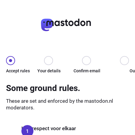
Accept rules
Your details
Confirm email
Ou
Some ground rules.
These are set and enforced by the mastodon.nl
moderators.
Heb respect voor elkaar